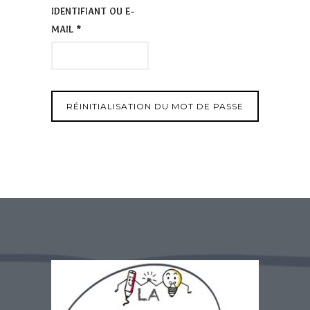
IDENTIFIANT OU E-
O
MAIL
*
B
L
I
G
RÉINITIALISATION DU MOT DE PASSE
A
T
O
I
R
E